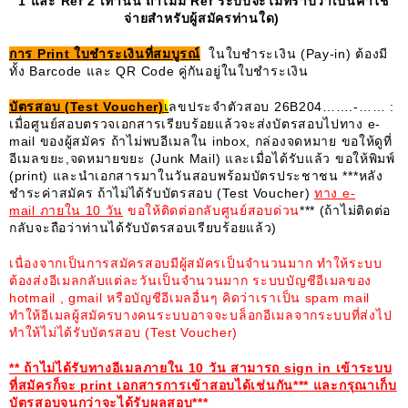
1 และ Ref 2 เท่านั้น ถ้าไม่มี Ref ระบบจะไม่ทราบว่าเป็นค่าใช้
จ่ายสำหรับผู้สมัครท่านใด)
การ
Print ใบชำระเงินที่สมบูรณ์
ในใบชำระเงิน (Pay-in) ต้องมี
ทั้ง Barcode และ QR Code คู่กันอยู่ในใบชำระเงิน
บัตรสอบ
(Test Voucher)
เ
ลขประจำตัวสอบ 26B204…….-…… :
เมื่อศูนย์สอบตรวจเอกสารเรียบร้อยแล้วจะส่งบัตรสอบไปทาง e-
mail ของผู้สมัคร ถ้าไม่พบอีเมลใน inbox, กล่องจดหมาย ขอให้ดูที่
อีเมลขยะ,จดหมายขยะ (Junk Mail) และเมื่อได้รับแล้ว ขอให้พิมพ์
(print) และนำเอกสารมาในวันสอบพร้อมบัตรประชาชน ***หลัง
ชำระค่าสมัคร ถ้าไม่ได้รับบัตรสอบ (Test Voucher)
ทาง e-
mail ภายใน 10 วัน
ขอให้ติดต่อกลับศูนย์สอบด่วน
*** (ถ้าไม่ติดต่อ
กลับจะถือว่าท่านได้รับบัตรสอบเรียบร้อยแล้ว)
เนื่องจากเป็นการสมัครสอบมีผู้สมัครเป็นจำนวนมาก ทำให้ระบบ
ต้องส่งอีเมลกลับแต่ละวันเป็นจำนวนมาก ระบบบัญชีอีเมลของ
hotmail , gmail หรือบัญชีอีเมลอื่นๆ คิดว่าเราเป็น spam mail
ทำให้อีเมลผู้สมัครบางคนระบบอาจจะบล็อกอีเมลจากระบบที่ส่งไป
ทำให้ไม่ได้รับบัตรสอบ (Test Voucher)
** ถ้าไม่ได้รับทางอีเมลภายใน 10 วัน สามารถ sign in เข้าระบบ
ที่สมัครก็จะ print เอกสารการเข้าสอบได้เช่นกัน*** และกรุณาเก็บ
บัตรสอบจนกว่าจะได้รับผลสอบ***